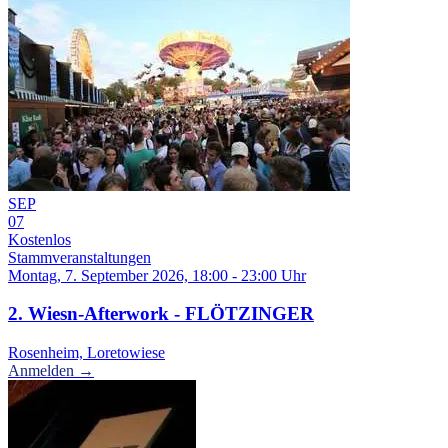
SEP
07
Kostenlos
Stammveranstaltungen
Montag, 7. September 2026, 18:00 - 23:00 Uhr
2. Wiesn-Afterwork - FLÖTZINGER
Rosenheim, Loretowiese
Anmelden →