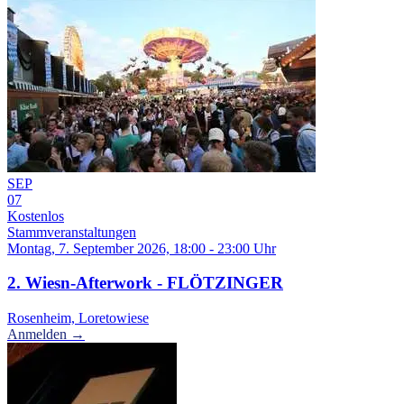
SEP
07
Kostenlos
Stammveranstaltungen
Montag, 7. September 2026, 18:00 - 23:00 Uhr
2. Wiesn-Afterwork - FLÖTZINGER
Rosenheim, Loretowiese
Anmelden →