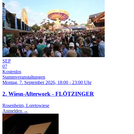
SEP
07
Kostenlos
Stammveranstaltungen
Montag, 7. September 2026, 18:00 - 23:00 Uhr
2. Wiesn-Afterwork - FLÖTZINGER
Rosenheim, Loretowiese
Anmelden →