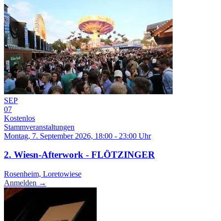
SEP
07
Kostenlos
Stammveranstaltungen
Montag, 7. September 2026, 18:00 - 23:00 Uhr
2. Wiesn-Afterwork - FLÖTZINGER
Rosenheim, Loretowiese
Anmelden →